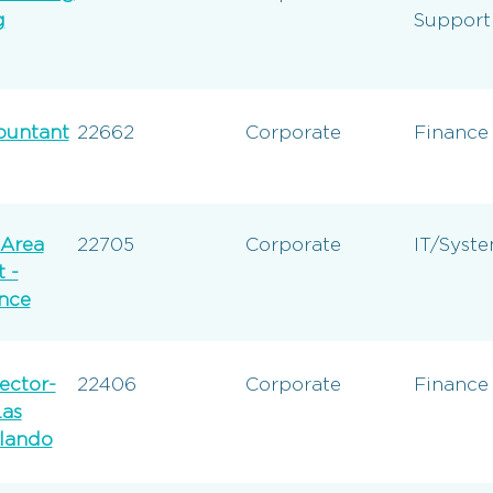
g
Support
ountant
22662
Corporate
Finance
Area
22705
Corporate
IT/Syst
 -
nce
ector-
22406
Corporate
Finance
as
lando