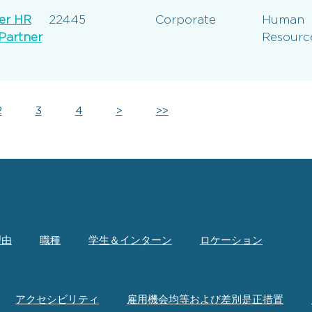
er HR
22445
Corporate
Human
Partner
Resourc
2
3
4
>
>>
理由
職種
学生＆インターン
ロケーション
アクセシビリティ
雇用機会均等および差別是正措置