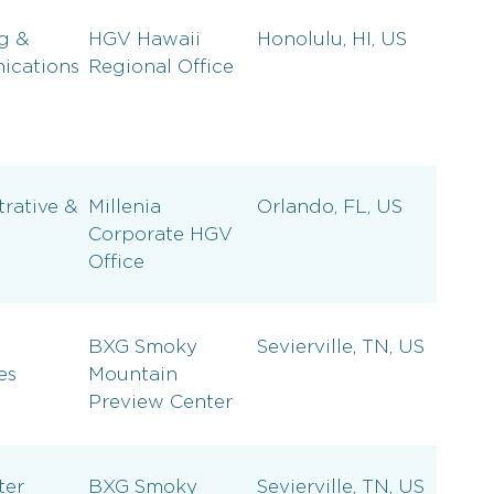
g &
HGV Hawaii
Honolulu, HI, US
cations
Regional Office
rative &
Millenia
Orlando, FL, US
Corporate HGV
Office
BXG Smoky
Sevierville, TN, US
es
Mountain
Preview Center
ter
BXG Smoky
Sevierville, TN, US