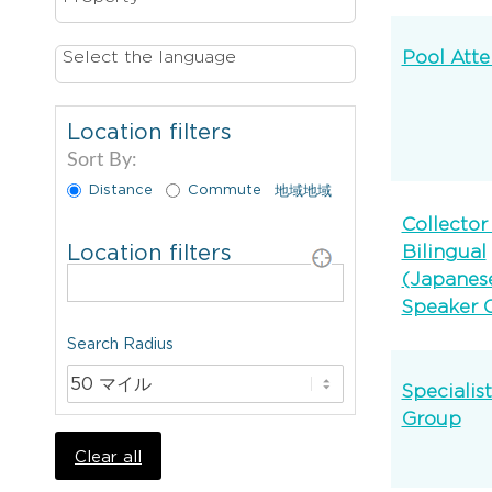
Select the language
Pool Att
Location filters
Sort By:
Distance
Commute
地域
地域
Collector I
Location filters
Bilingual
(Japanes
Speaker 
Search Radius
Specialis
Group
Clear all