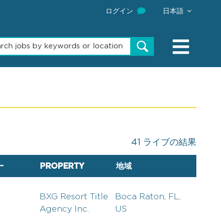
ログイン
日本語
Begin
typing
to
find
suggestions.
41
ライブの結果
ー
PROPERTY
地域
BXG Resort Title
Boca Raton, FL,
Agency Inc.
US