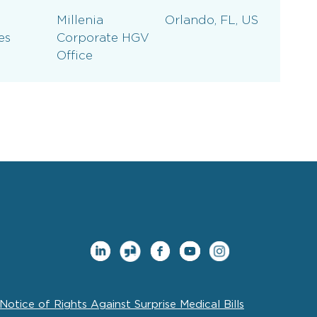
Millenia
Orlando, FL, US
es
Corporate HGV
Office
Notice of Rights Against Surprise Medical Bills