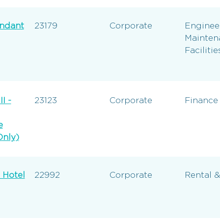
endant
23179
Corporate
Enginee
Mainten
Facilitie
I -
23123
Corporate
Finance
e
Only)
t Hotel
22992
Corporate
Rental &