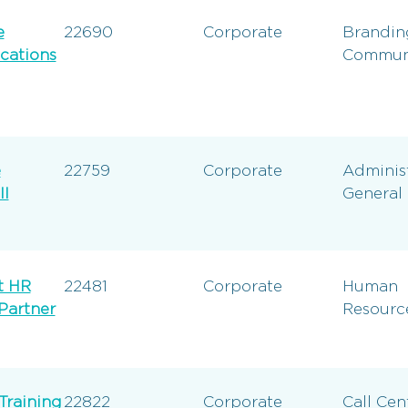
e
22690
Corporate
Brandin
ations
Communi
e
22759
Corporate
Administ
II
General
t HR
22481
Corporate
Human
Partner
Resourc
Training
22822
Corporate
Call Cen