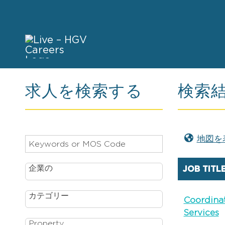
求人を検索する
検索
地図を
Begin
41
typing
Live
to
Results
企業の
JOB TITL
find
suggestions.
カテゴリー
Coordinat
Services
Property