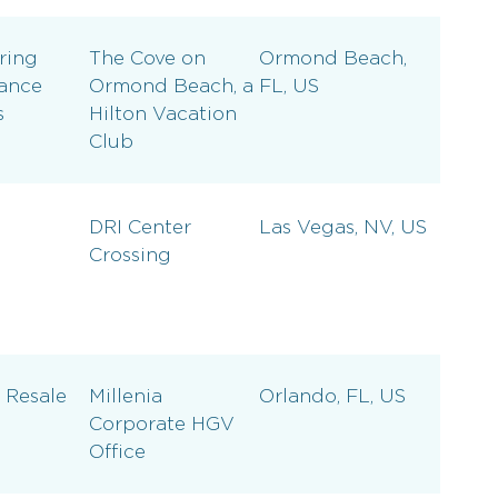
ring
The Cove on
Ormond Beach,
ance
Ormond Beach, a
FL, US
s
Hilton Vacation
Club
DRI Center
Las Vegas, NV, US
Crossing
 Resale
Millenia
Orlando, FL, US
Corporate HGV
Office