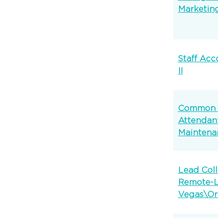
Marketin
Staff Acc
II
Common 
Attendant
Maintena
Lead Coll
Remote-L
Vegas\Or