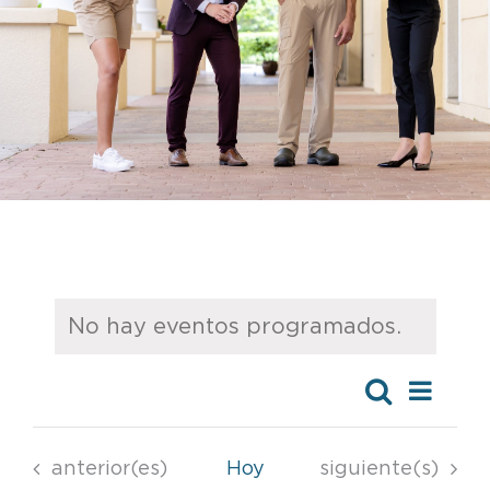
No hay eventos programados.
Aviso
Eventos
Eventos
anterior(es)
Hoy
siguiente(s)